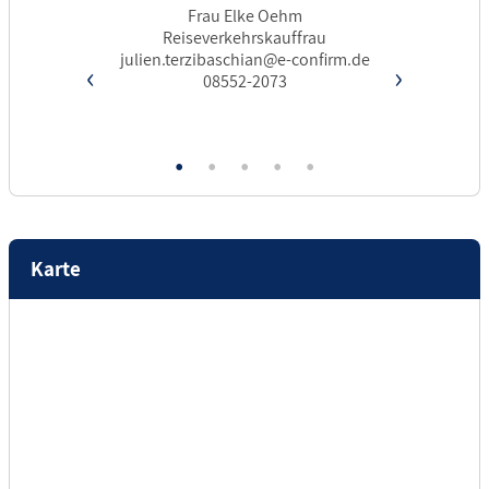
er
Frau Elke Oehm
au
Reiseverkehrskauffrau
R
firm.de
julien.terzibaschian@e-confirm.de
julien
‹
›
08552-2073
Karte